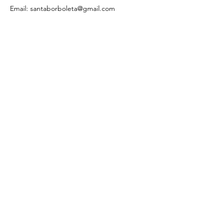
Email:
santaborboleta@gmail.com
Santa Casa da Misericórdia de Vila
Real de Santo António
geral@scmvrsa.pt