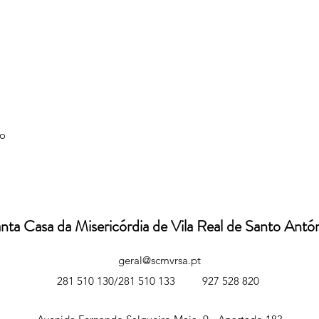
io
nta Casa da Misericórdia de Vila Real de Santo Antó
geral@scmvrsa.pt
281 510 130/281 510 133
927 528 820