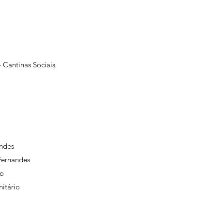
 Cantinas Sociais
andes
Fernandes
io
itário